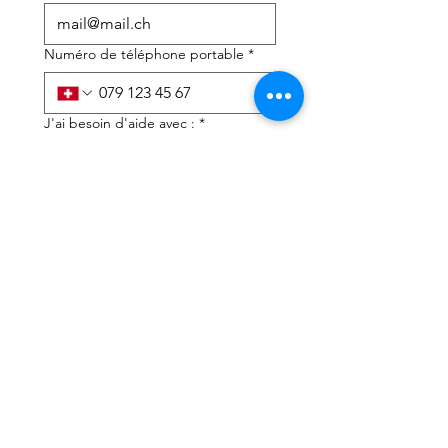
Numéro de téléphone portable
*
J'ai besoin d'aide avec :
*
déclaration d'impôts
Conseils fiscaux
J'ai lu la politique de 
confidentialité et les 
conditions générales
*
Soumettre