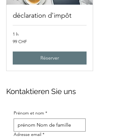
déclaration d'impôt
1 h
99
99 CHF
francs
suisses
Réserver
Kontaktieren Sie uns
Prénom et nom
*
Adresse email
*