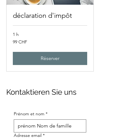
déclaration d'impôt
1 h
99
99 CHF
francs
suisses
Réserver
Kontaktieren Sie uns
Prénom et nom
*
Adresse email
*