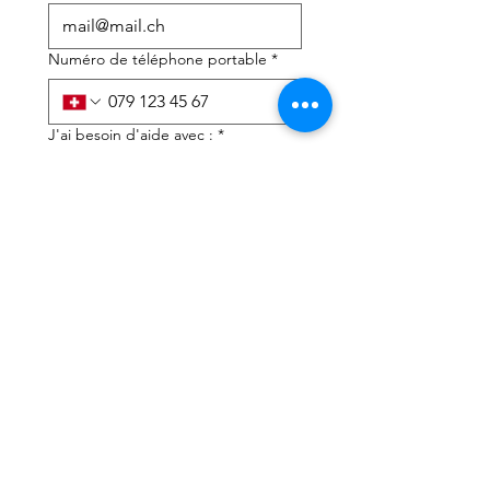
Numéro de téléphone portable
*
J'ai besoin d'aide avec :
*
déclaration d'impôts
Conseils fiscaux
J'ai lu la politique de 
confidentialité et les 
conditions générales
*
Soumettre