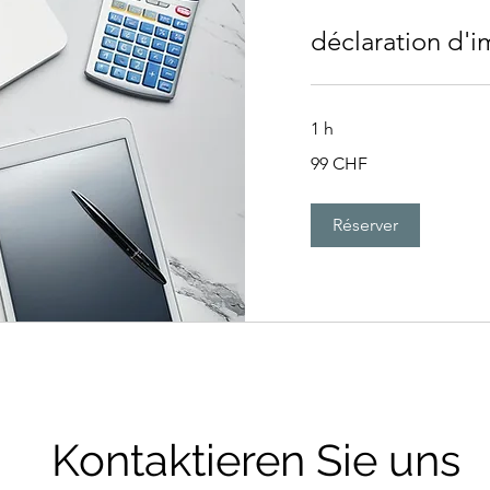
déclaration d'
1 h
99
99 CHF
francs
suisses
Réserver
Kontaktieren Sie uns