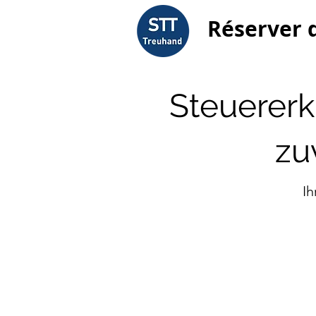
Réserver 
Steuererk
zu
Ih