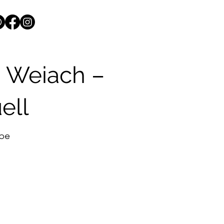
g Weiach –
ell
abe