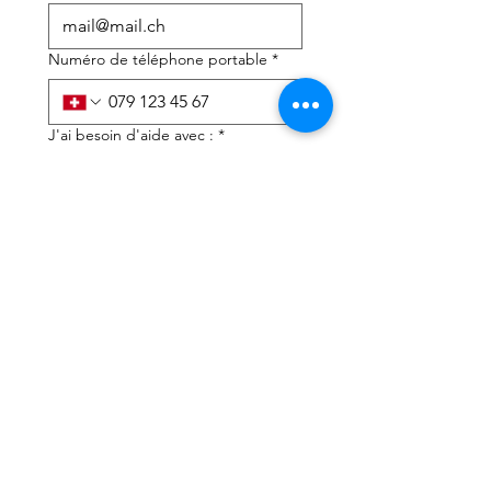
Numéro de téléphone portable
*
J'ai besoin d'aide avec :
*
déclaration d'impôts
Conseils fiscaux
J'ai lu la politique de 
confidentialité et les 
conditions générales
*
Soumettre