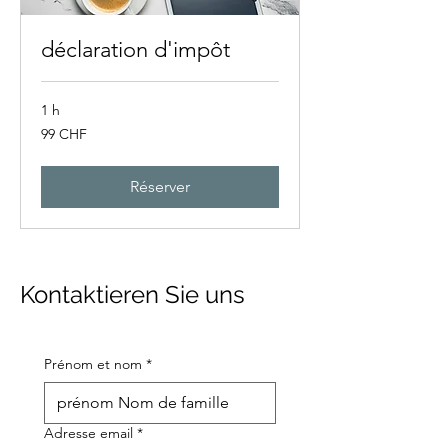
déclaration d'impôt
1 h
99
99 CHF
francs
suisses
Réserver
Kontaktieren Sie uns
Prénom et nom
*
Adresse email
*