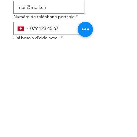
Numéro de téléphone portable
*
J'ai besoin d'aide avec :
*
déclaration d'impôts
Conseils fiscaux
J'ai lu la politique de 
confidentialité et les 
conditions générales
*
Soumettre