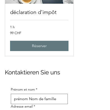
déclaration d'impôt
1 h
99
99 CHF
francs
suisses
Réserver
Kontaktieren Sie uns
Prénom et nom
*
Adresse email
*