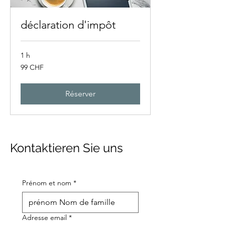
déclaration d'impôt
1 h
99
99 CHF
francs
suisses
Réserver
Kontaktieren Sie uns
Prénom et nom
*
Adresse email
*