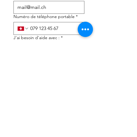
Numéro de téléphone portable
*
J'ai besoin d'aide avec :
*
déclaration d'impôts
Conseils fiscaux
J'ai lu la politique de 
confidentialité et les 
conditions générales
*
Soumettre