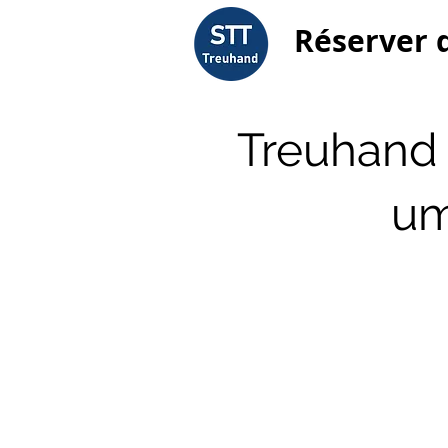
Réserver 
Treuhand 
um