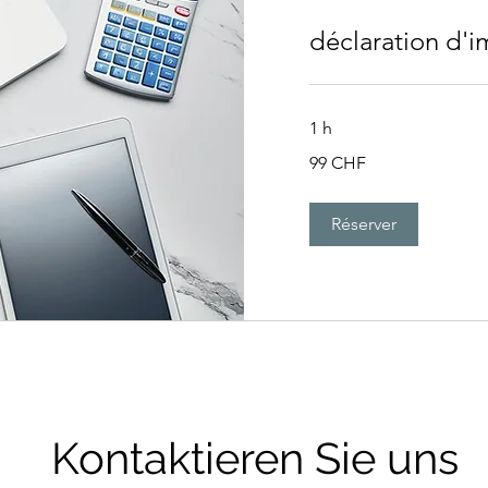
déclaration d'
1 h
99
99 CHF
francs
suisses
Réserver
Kontaktieren Sie uns