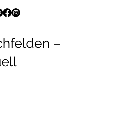
chfelden –
ell