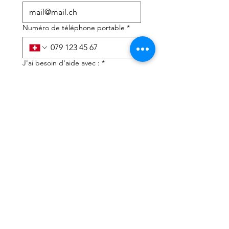
Numéro de téléphone portable
*
J'ai besoin d'aide avec :
*
déclaration d'impôts
Conseils fiscaux
J'ai lu la politique de 
confidentialité et les 
conditions générales
*
Soumettre