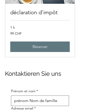
déclaration d'impôt
1 h
99
99 CHF
francs
suisses
Réserver
Kontaktieren Sie uns
Prénom et nom
*
Adresse email
*