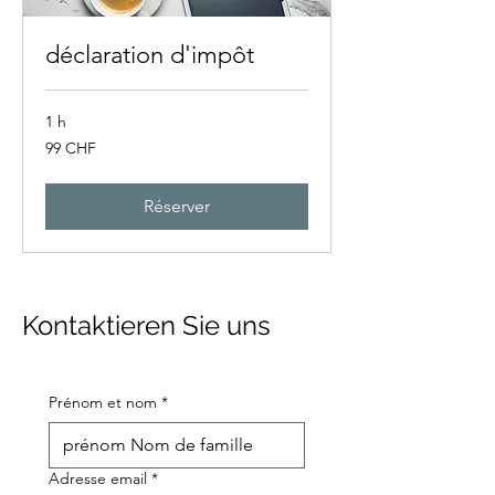
déclaration d'impôt
1 h
99
99 CHF
francs
suisses
Réserver
Kontaktieren Sie uns
Prénom et nom
*
Adresse email
*