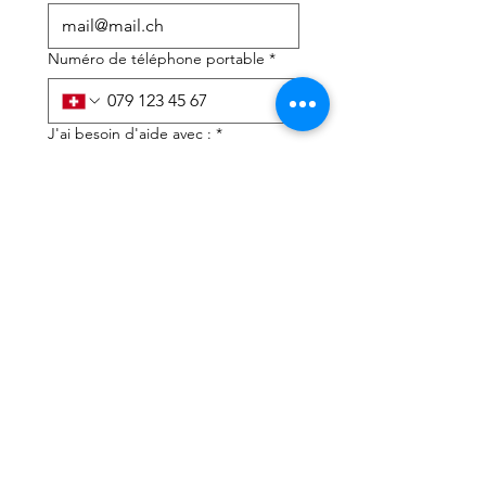
Numéro de téléphone portable
*
J'ai besoin d'aide avec :
*
déclaration d'impôts
Conseils fiscaux
J'ai lu la politique de 
confidentialité et les 
conditions générales
*
Soumettre