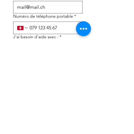
Numéro de téléphone portable
*
J'ai besoin d'aide avec :
*
déclaration d'impôts
Conseils fiscaux
J'ai lu la politique de 
confidentialité et les 
conditions générales
*
Soumettre