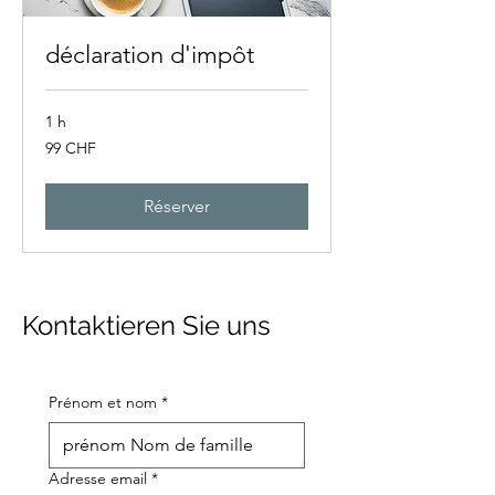
déclaration d'impôt
1 h
99
99 CHF
francs
suisses
Réserver
Kontaktieren Sie uns
Prénom et nom
*
Adresse email
*