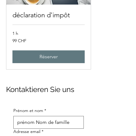
déclaration d'impôt
1 h
99
99 CHF
francs
suisses
Réserver
Kontaktieren Sie uns
Prénom et nom
*
Adresse email
*