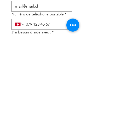
Numéro de téléphone portable
*
J'ai besoin d'aide avec :
*
déclaration d'impôts
Conseils fiscaux
J'ai lu la politique de 
confidentialité et les 
conditions générales
*
Soumettre