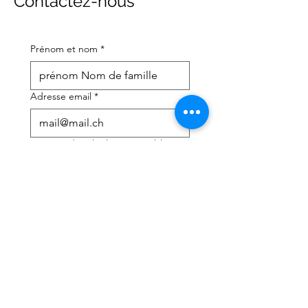
Contactez-nous
Prénom et nom
*
Adresse email
*
Numéro de téléphone portable
*
J'ai besoin d'aide avec :
*
déclaration d'impôts
Conseils fiscaux
J'ai lu la politique de 
confidentialité et les 
conditions générales
*