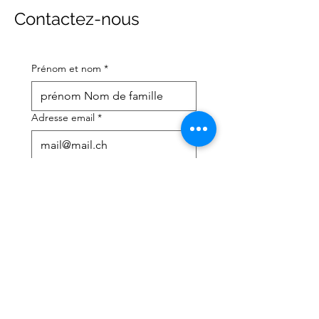
Contactez-nous
Prénom et nom
*
Adresse email
*
Numéro de téléphone portable
*
J'ai besoin d'aide avec :
*
déclaration d'impôts
Conseils fiscaux
J'ai lu la politique de 
confidentialité et les 
conditions générales
*