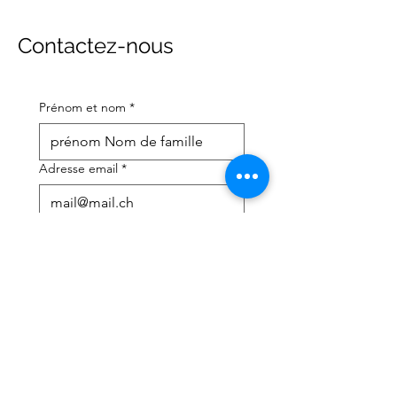
Contactez-nous
Prénom et nom
*
Adresse email
*
Numéro de téléphone portable
*
J'ai besoin d'aide avec :
*
déclaration d'impôts
Conseils fiscaux
J'ai lu la politique de 
confidentialité et les 