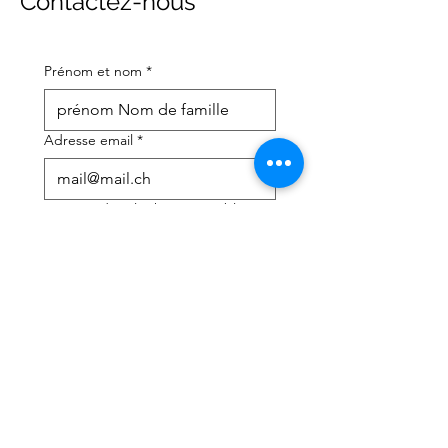
Contactez-nous
Prénom et nom
*
Adresse email
*
Numéro de téléphone portable
*
J'ai besoin d'aide avec :
*
déclaration d'impôts
Conseils fiscaux
J'ai lu la politique de 
confidentialité et les 
conditions générales
*