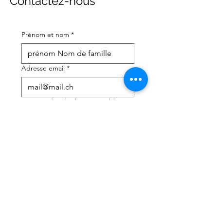
Contactez-nous
Prénom et nom
*
Adresse email
*
Numéro de téléphone portable
*
J'ai besoin d'aide avec :
*
déclaration d'impôts
Conseils fiscaux
J'ai lu la politique de 
confidentialité et les 
conditions générales
*