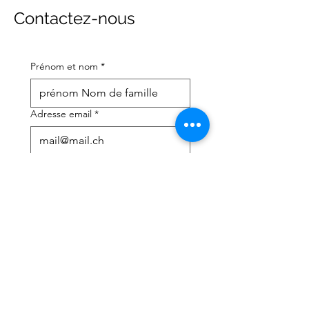
Contactez-nous
Prénom et nom
*
Adresse email
*
Numéro de téléphone portable
*
J'ai besoin d'aide avec :
*
déclaration d'impôts
Conseils fiscaux
J'ai lu la politique de 
confidentialité et les 
conditions générales
*