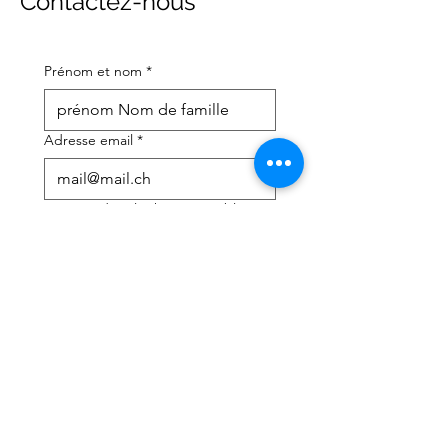
Contactez-nous
Prénom et nom
*
Adresse email
*
Numéro de téléphone portable
*
J'ai besoin d'aide avec :
*
déclaration d'impôts
Conseils fiscaux
J'ai lu la politique de 
confidentialité et les 
conditions générales
*