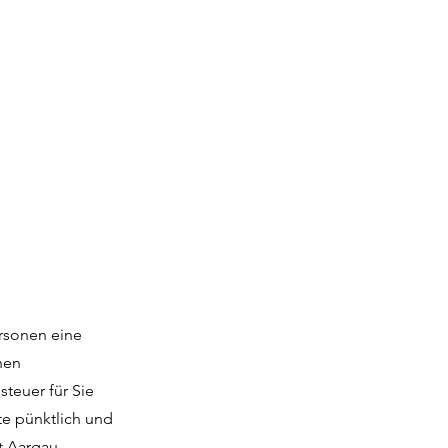
ersonen eine
nen
teuer für Sie
te pünktlich und
t Aargau