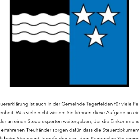
euererklärung ist auch in der Gemeinde Tegerfelden für viele P
enheit. Was viele nicht wissen: Sie können diese Aufgabe an ei
der an einen Steuerexperten weitergeben, der die Einkommenss
e erfahrenen Treuhänder sorgen dafür, dass die Steuerdokumen
llt beim Steueramt Tegerfelden bzw. dem Kantonalen Steueram