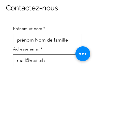
Contactez-nous
Prénom et nom
*
Adresse email
*
Numéro de téléphone portable
*
J'ai besoin d'aide avec :
*
déclaration d'impôts
Conseils fiscaux
J'ai lu la politique de 
confidentialité et les 
conditions générales
*