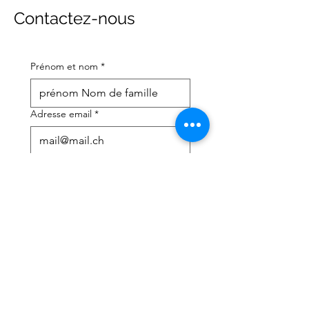
Contactez-nous
Prénom et nom
*
Adresse email
*
Numéro de téléphone portable
*
J'ai besoin d'aide avec :
*
déclaration d'impôts
Conseils fiscaux
J'ai lu la politique de 
confidentialité et les 
conditions générales
*