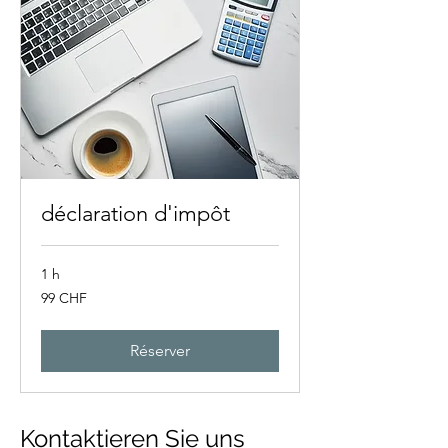
déclaration d'impôt
1 h
99
99 CHF
francs
suisses
Réserver
Kontaktieren Sie uns