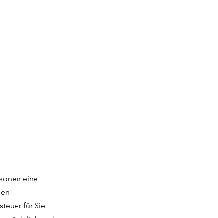
rsonen eine
nen
teuer für Sie