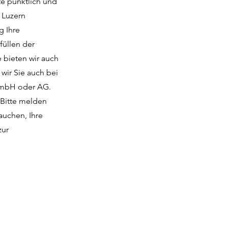
te pünktlich und
 Luzern
g Ihre
füllen der
e bieten wir auch
wir Sie auch bei
 GmbH oder AG.
. Bitte melden
auchen, Ihre
zur