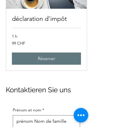
déclaration d'impôt
1 h
99
99 CHF
francs
suisses
Réserver
Kontaktieren Sie uns
Prénom et nom
*