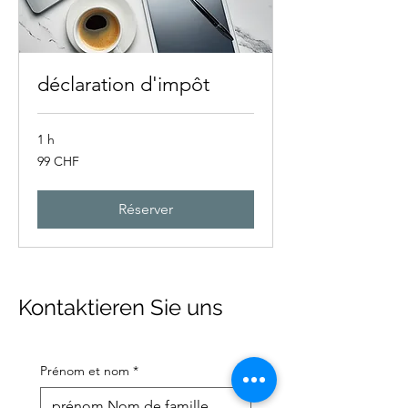
déclaration d'impôt
1 h
99
99 CHF
francs
suisses
Réserver
Kontaktieren Sie uns
Prénom et nom
*