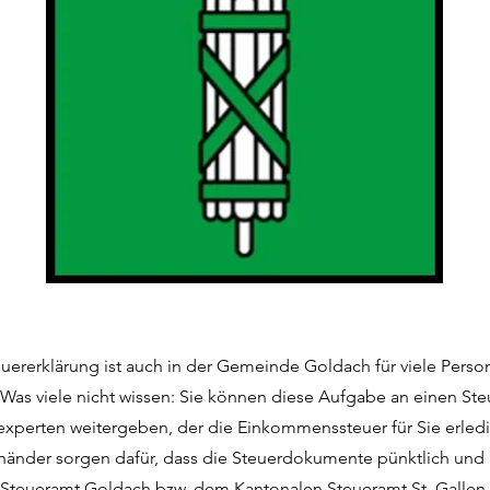
euererklärung ist auch in der Gemeinde Goldach für viele Perso
Was viele nicht wissen: Sie können diese Aufgabe an einen Ste
experten weitergeben, der die Einkommenssteuer für Sie erledi
händer sorgen dafür, dass die Steuerdokumente pünktlich und 
 Steueramt Goldach bzw. dem Kantonalen Steueramt St. Gallen 