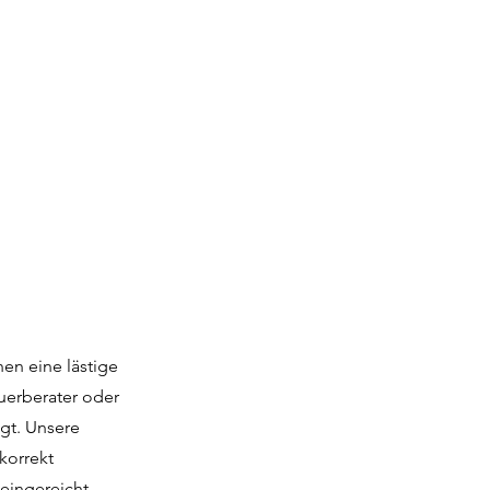
nen eine lästige
uerberater oder
gt. Unsere
korrekt
eingereicht