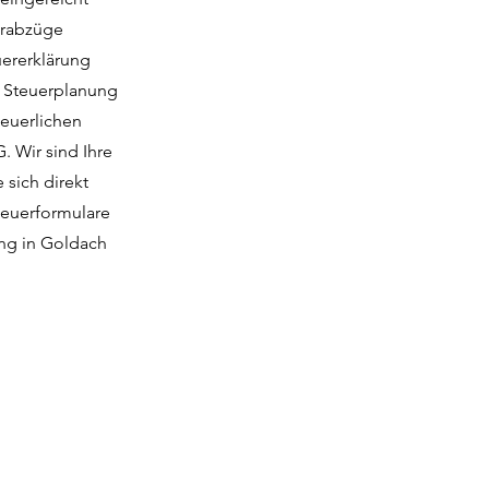
uerabzüge
uererklärung
h Steuerplanung
teuerlichen
 Wir sind Ihre
 sich direkt
teuerformulare
ung in Goldach