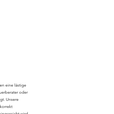
en eine lästige
uerberater oder
gt. Unsere
korrekt
ingereicht wird.