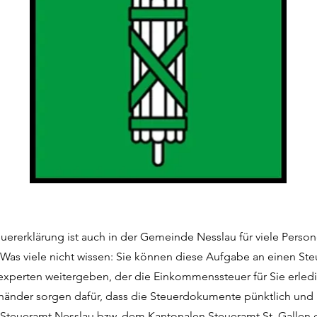
euererklärung ist auch in der Gemeinde Nesslau für viele Person
Was viele nicht wissen: Sie können diese Aufgabe an einen Ste
experten weitergeben, der die Einkommenssteuer für Sie erledi
händer sorgen dafür, dass die Steuerdokumente pünktlich und 
 Steueramt Nesslau bzw. dem Kantonalen Steueramt St. Gallen e