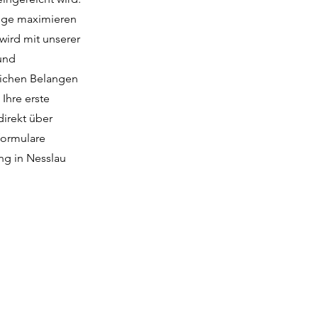
züge maximieren
wird mit unserer
 und
rlichen Belangen
Ihre erste
direkt über
formulare
ung in Nesslau