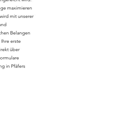
züge maximieren
wird mit unserer
 und
lichen Belangen
Ihre erste
irekt über
formulare
ng in Pfäfers