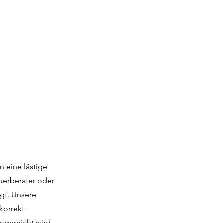
n eine lästige
uerberater oder
gt. Unsere
korrekt
ngereicht wird.