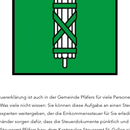
euererklärung ist auch in der Gemeinde Pfäfers für viele Persone
Was viele nicht wissen: Sie können diese Aufgabe an einen Ste
experten weitergeben, der die Einkommenssteuer für Sie erledi
händer sorgen dafür, dass die Steuerdokumente pünktlich und 
 Steueramt Pfäfers bzw. dem Kantonalen Steueramt St. Gallen ei