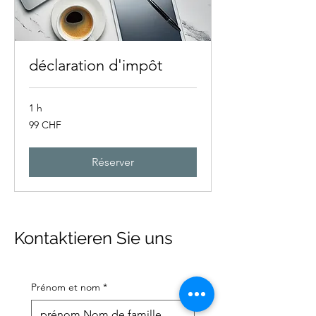
déclaration d'impôt
1 h
99
99 CHF
francs
suisses
Réserver
Kontaktieren Sie uns
Prénom et nom
*