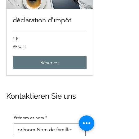
déclaration d'impôt
1 h
99
99 CHF
francs
suisses
Réserver
Kontaktieren Sie uns
Prénom et nom
*