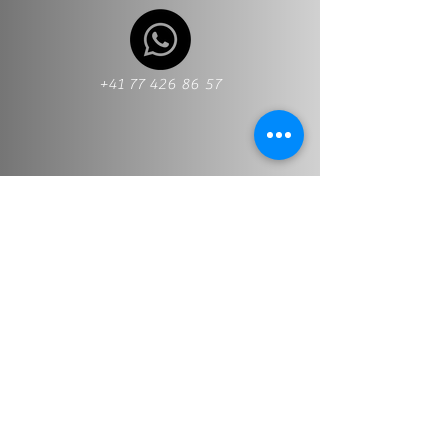
+41 77 426 86 57
+41 77 426 86 57
Info@stt-treuhand.ch
Prénom et nom
*