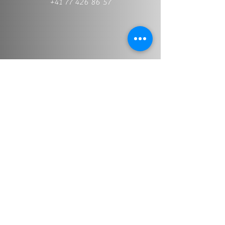
+41 77 426 86 57
+41 77 426 86 57
Info@stt-treuhand.ch
Prénom et nom
*
Adresse email
*