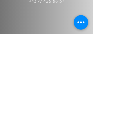
+41 77 426 86 57
+41 77 426 86 57
Info@stt-treuhand.ch
Prénom et nom
*
Adresse email
*