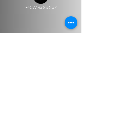
+41 77 426 86 57
+41 77 426 86 57
Info@stt-treuhand.ch
Prénom et nom
*
Adresse email
*