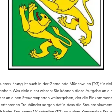
teuererklärung ist auch in der Gemeinde Münchwilen (TG) für vie
enheit. Was viele nicht wissen: Sie können diese Aufgabe an ei
der an einen Steuerexperten weitergeben, der die Einkommenss
e erfahrenen Treuhänder sorgen dafür, dass die Steuerdokumen
llt beim Steueramt Münchwilen (TG) bzw. dem Kantonalen Ste