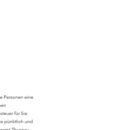
le Personen eine
nen
teuer für Sie
te pünktlich und
ueramt Thurgau