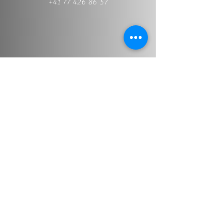
+41 77 426 86 57
+41 77 426 86 57
Info@stt-treuhand.ch
Prénom et nom
*
Adresse email
*