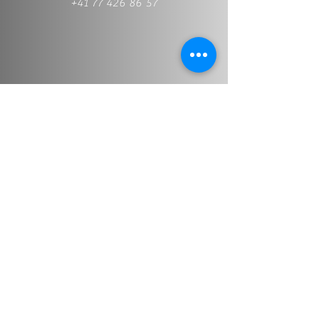
+41 77 426 86 57
+41 77 426 86 57
Info@stt-treuhand.ch
Prénom et nom
*
Adresse email
*