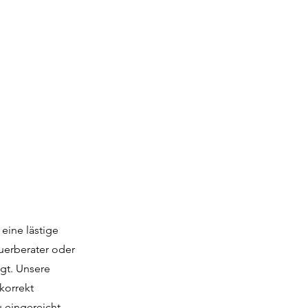
 eine lästige
uerberater oder
gt. Unsere
korrekt
 eingereicht