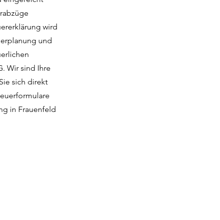
uerabzüge
uererklärung wird
euerplanung und
uerlichen
 Wir sind Ihre
ie sich direkt
teuerformulare
ng in Frauenfeld