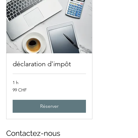
déclaration d'impôt
1 h
99
99 CHF
francs
suisses
Réserver
Contactez-nous