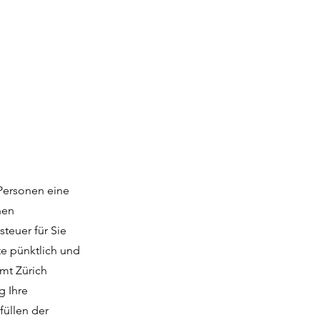
 Personen eine
nen
teuer für Sie
te pünktlich und
mt Zürich
g Ihre
füllen der