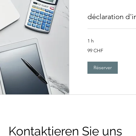
déclaration d'
1 h
99
99 CHF
francs
suisses
Réserver
Kontaktieren Sie uns