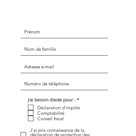
O
J'ai besoin d'aide pour :
*
b
Déclaration d'impôts
l
i
Comptabilité
g
Conseil fiscal
a
t
J'ai pris connaissance de la
o
déclaration de protection des
i