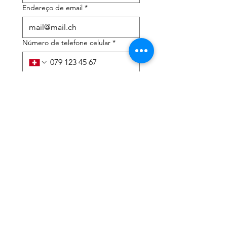
Endereço de email
*
Número de telefone celular
*
Preciso de ajuda com:
*
declaração de imposto de
renda
Assessoria tributária
Li a política de privacidade 
e os termos e condições
*
Enviar