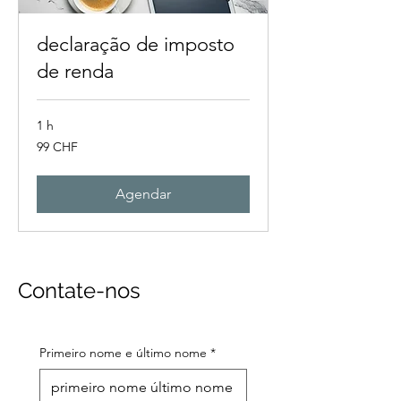
declaração de imposto
de renda
1 h
99
99 CHF
francos
suíços
Agendar
Contate-nos
Primeiro nome e último nome
*