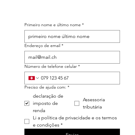
Primeiro nome e último nome
*
Endereço de email
*
Número de telefone celular
*
Preciso de ajuda com:
*
declaração de
Assessoria
imposto de
tributária
renda
Li a política de privacidade e os termos 
e condições
*
Enviar