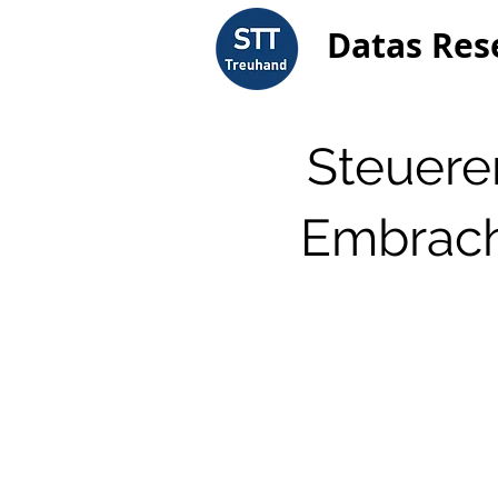
Datas Res
Steuerer
Embrach