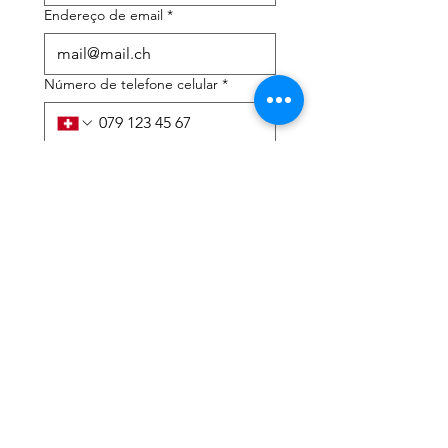
Endereço de email
*
Número de telefone celular
*
Preciso de ajuda com:
*
declaração de imposto de
renda
Assessoria tributária
Li a política de privacidade 
e os termos e condições
*
Enviar