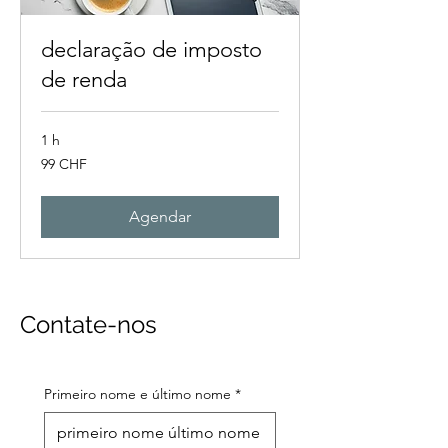
declaração de imposto
de renda
1 h
99
99 CHF
francos
suíços
Agendar
Contate-nos
Primeiro nome e último nome
*