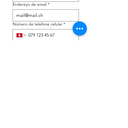
Endereço de email
*
Número de telefone celular
*
Preciso de ajuda com:
*
declaração de imposto de
renda
Assessoria tributária
Li a política de privacidade 
e os termos e condições
*
Enviar