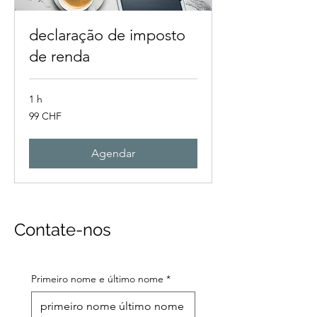
declaração de imposto
de renda
1 h
99
99 CHF
francos
suíços
Agendar
Contate-nos
Primeiro nome e último nome
*