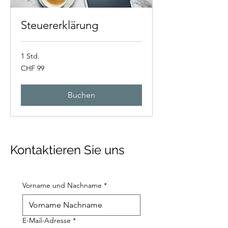
Steuererklärung
1 Std.
99
CHF 99
Schweizer
Franken
Buchen
Kontaktieren Sie uns
Vorname und Nachname
*
E-Mail-Adresse
*