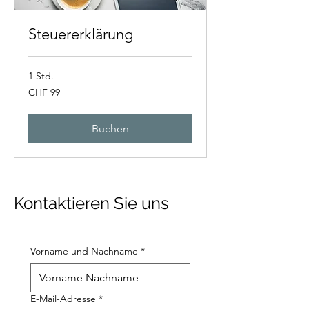
Steuererklärung
1 Std.
99
CHF 99
Schweizer
Franken
Buchen
Kontaktieren Sie uns
Vorname und Nachname
*
E-Mail-Adresse
*