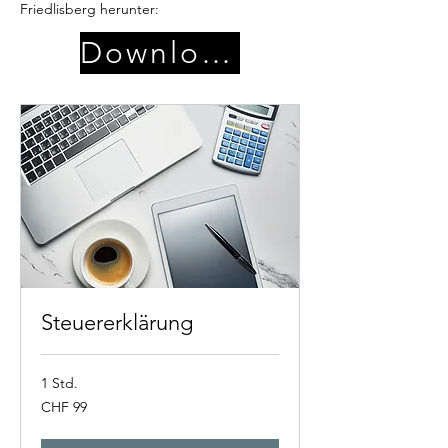
Friedlisberg herunter:
Download
Steuererklärung
1 Std.
99
CHF 99
Schweizer
Franken