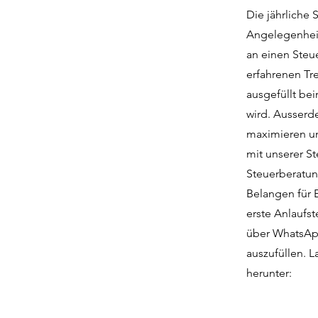
Die jährliche 
Angelegenheit
an einen Steu
erfahrenen Tr
ausgefüllt be
wird. Ausserd
maximieren un
mit unserer S
Steuerberatung
Belangen für 
erste Anlaufst
über WhatsApp
auszufüllen. L
herunter: