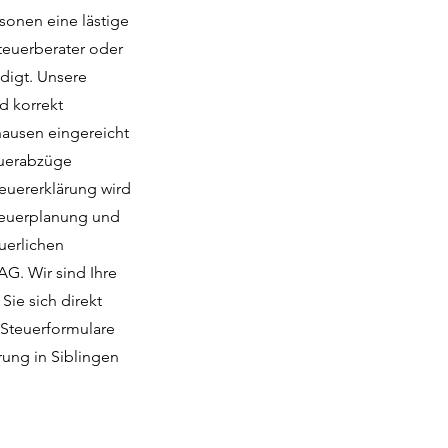
rsonen eine lästige
teuerberater oder
digt. Unsere
d korrekt
hausen eingereicht
euerabzüge
teuererklärung wird
Steuerplanung und
uerlichen
G. Wir sind Ihre
Sie sich direkt
 Steuerformulare
rung in Siblingen