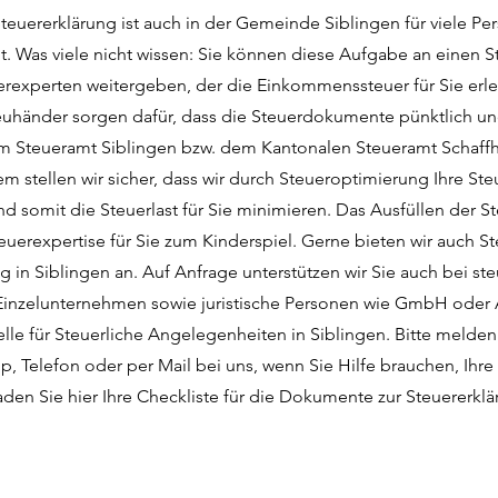
Steuererklärung ist auch in der Gemeinde Siblingen für viele Pe
. Was viele nicht wissen: Sie können diese Aufgabe an einen S
erexperten weitergeben, der die Einkommenssteuer für Sie erle
euhänder sorgen dafür, dass die Steuerdokumente pünktlich un
im Steueramt Siblingen bzw. dem Kantonalen Steueramt Schaff
em stellen wir sicher, dass wir durch Steueroptimierung Ihre St
d somit die Steuerlast für Sie minimieren. Das Ausfüllen der S
teuerexpertise für Sie zum Kinderspiel. Gerne bieten wir auch 
 in Siblingen an. Auf Anfrage unterstützen wir Sie auch bei ste
Einzelunternehmen sowie juristische Personen wie GmbH oder A
elle für Steuerliche Angelegenheiten in Siblingen. Bitte melden 
, Telefon oder per Mail bei uns, wenn Sie Hilfe brauchen, Ihre
aden Sie hier Ihre Checkliste für die Dokumente zur Steuererklä