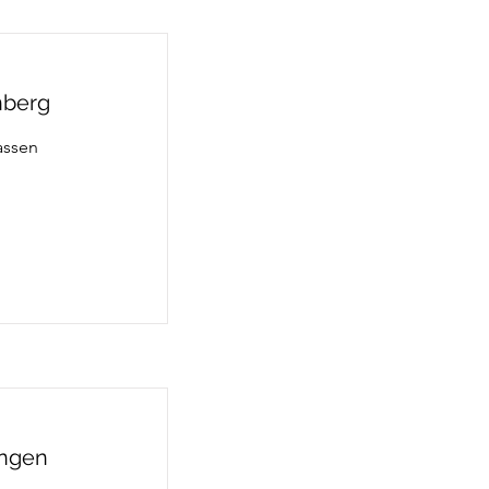
nberg
assen
ingen