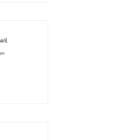
wil
sen