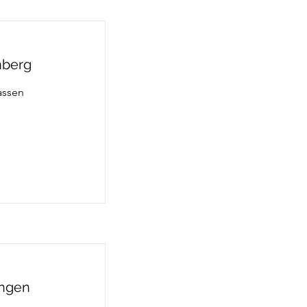
nberg
assen
ingen